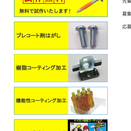
先
募
応