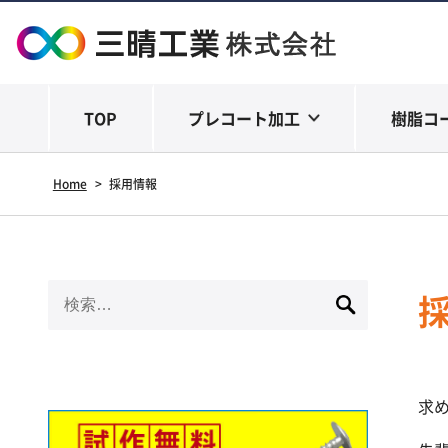
TOP
プレコート加工
樹脂コ
Home
>
採用情報
検
索:
求