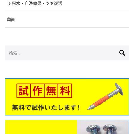
撥水・自浄効果・ツヤ復活
動画
検
索: